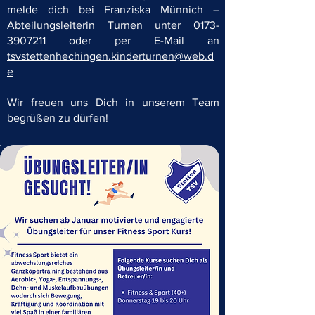
melde dich bei Franziska Münnich –
Abteilungsleiterin Turnen unter
0173-
3907211
oder per E-Mail an
tsvstettenhechingen.kinderturnen@web.d
e
Wir freuen uns Dich in unserem Team
begrüßen zu dürfen!