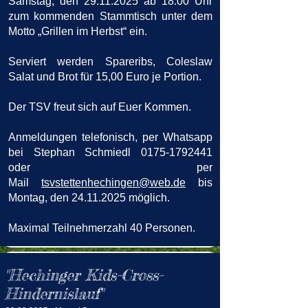
Samstag, den
29.11.2025
ab 18:00 Uhr
zum kommenden Stammtisch unter dem
Motto „Grillen im Herbst“ ein
.
Serviert werden Spareribs, Coleslaw
Salat und Brot für 15,00 Euro je Portion.
Der TSV freut sich auf Euer Kommen.
Anmeldungen telefonisch, per Whatsapp
bei Stephan Schmiedl
0175-1792441
oder per
Mail
tsvstettenhechingen@web.de
bis
Montag, den
24.11.2025
möglich.
Maximal Teilnehmerzahl 40 Personen.
"Hechinger Kids-Cross-
Hindernislauf
"