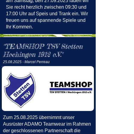
am Samstag, den
27.09.2025
laden wir
Sie recht herzlich zwischen 09:30 und
17:00 Uhr auf Speis und Trank ein. Wir
freuen uns auf spannende Spiele und
Ihr Kommen.
"TEAMSHOP TSV Stetten
Hechingen 1912 e.V."
25.08.2025
- Marcel Perreau
Zum
25.08.2025
übernimmt unser
Ausrüster ADAMO Teamwear im Rahmen
der geschlossenen Partnerschaft die