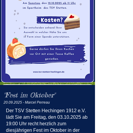
"Fest im Oktober"
20.09.2025
- Marcel Perrea
u
Der TSV Stetten Hechingen 1912 e.V.
lädt Sie am Freitag, den
03.10.2025
ab
19:00 Uhr recht herzlich zum
diesjährigen Fest im Oktober in der