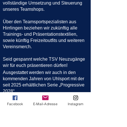
vollständige Umsetzung und Steuerung
unseres Teamshops.
Über den Teamsportspezialisten aus
Hirrlingen beziehen wir zukünftig alle
Trainings- und Präsentationstextilien,
sowie künftig Freizeitoutfits und weiteren
Vereinsmerch.
Seid gespannt welche TSV Neuzugänge
wir für euch präsentieren dürfen!
Ausgestattet werden wir auch in den
kommenden Jahren von Uhlsport mit der
seit 2025 erhältlichen Serie „Progressive
2028“.
Unser TEAMSHOP ist unter nachfolgenden
Facebook
E-Mail-Adresse
Instagram
Link zu finden. Das zum Login benötigte
Passwort findet ihr ausschließlich in
unserem Whatsapp Channel.