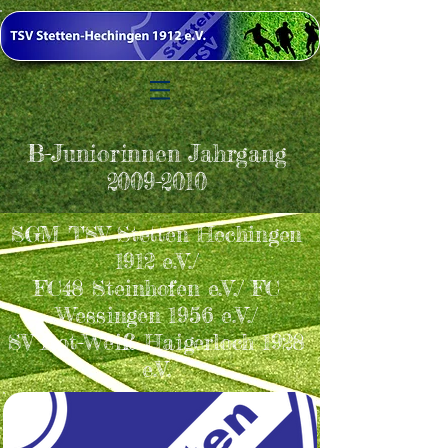
B-Juniorinnen Jahrgang
2009-2010
SGM TSV Stetten Hechingen
1912 e.V./
FC48 Steinhofen e.V./ FC
Wessingen 1956 e.V./
SV Rot-Weiß Haigerloch 1928
e.V.