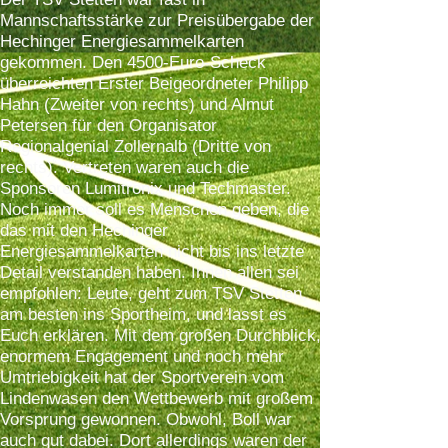
Mannschaftsstärke zur Preisübergabe der
Hechinger Energiesammelkarten
gekommen. Den 4500-Euro-Scheck
überreichten Erster Beigeordneter Philipp
Hahn (Zweiter von rechts) und Almut
Petersen für den Organisator
Regionalgenial Zollernalb (Dritte von
rechts). Vertreten waren auch die
Sponsoren Lumitronix und Techmaster.
Noch immer soll es Menschen geben, die
das mit den Hechinger
Energiesammelkarten nicht bis ins letzte
Detail verstanden haben. Ihnen allen sei
empfohlen: Leute, geht zum TSV Stetten,
am besten ins Sportheim, und lasst es
Euch erklären. Mit dem großen Durchblick,
enormem Engagement und noch mehr
Umtriebigkeit hat der Sportverein vom
Lindenwasen den Wettbewerb mit großem
Vorsprung gewonnen. Obwohl, Boll war
auch gut dabei. Dort allerdings waren der