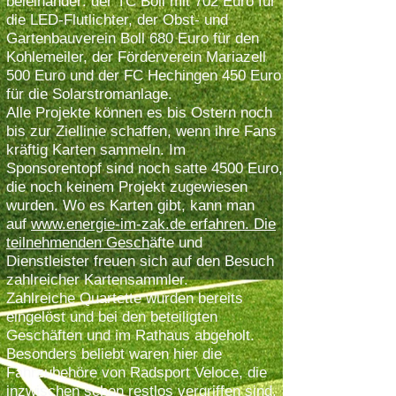
beieinander: der TC Boll mit 702 Euro für
die LED-Flutlichter, der Obst- und
Gartenbauverein Boll 680 Euro für den
Kohlemeiler, der Förderverein Mariazell
500 Euro und der FC Hechingen 450 Euro
für die Solarstromanlage.
Alle Projekte können es bis Ostern noch
bis zur Ziellinie schaffen, wenn ihre Fans
kräftig Karten sammeln. Im
Sponsorentopf sind noch satte 4500 Euro,
die noch keinem Projekt zugewiesen
wurden. Wo es Karten gibt, kann man
auf
www.energie-im-zak.de
erfahren. Die
teilnehmenden Gesch
äfte und
Dienstleister freuen sich auf den Besuch
zahlreicher Kartensammler.
Zahlreiche Quartette wurden bereits
eingelöst und bei den beteiligten
Geschäften und im Rathaus abgeholt.
Besonders beliebt waren hier die
Fahrzubehöre von Radsport Veloce, die
inzwischen schon restlos vergriffen sind.