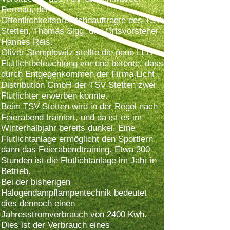
Perreau, der
Öffentlichkeitsarbeitsbeauftragte des TSV
Stetten, Thomas Sigg, und Ortsvorsteher
Hannes Reis.
Oliver Stemplewitz stellte die neue LED-
Flutlichtbeleuchtung vor und betonte, dass
durch Entgegenkommen der Firma Licht
Distribution GmbH der TSV Stetten zwei
Flutlichter erwerben konnte.
Beim TSV Stetten wird in der Regel nach
Feierabend trainiert, und da ist es im
Winterhalbjahr bereits dunkel. Eine
Flutlichtanlage ermöglicht den Sportlern
dann das Feierabendtraining. Etwa 300
Stunden ist die Flutlichtanlage im Jahr in
Betrieb.
Bei der bisherigen
Halogendampflampentechnik bedeutet
dies dennoch einen
Jahresstromverbrauch von 2400 Kwh.
Dies ist der Verbrauch eines