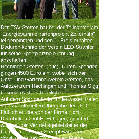
Der TSV Stetten hat bei der Teilnahme am
"Energiesammelkartenprojekt Zollernalb"
teilgenommen und den 1. Preis erhalten.
Dadurch konnte der Verein LED-Strahler
für seine
Sport
platzbeleuchtung
anschaffen
Hechingen
-Stetten (buc). Durch Spenden
gingen 4500 Euro ein, wobei sich der
Obst- und Gartenbauverein Stetten, das
Autozentrum Hechingen und Thomas Sigg
besonders stark beteiligten.
Auf dem Sportgelände Lindenwasen trafen
sich zur offiziellen Übergabe der LED-
Flutlichter, die von der Firma Licht
Distribution GmbH, Ettlingen, geliefert
wurden, der Vertriebsgebietsleiter der
Lieferfirma, Oliver Stemplewitz, der
Vorsitzende des TSV Stetten Marcel