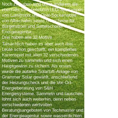
Noch zu haben sind unter anderem die
ebenfalls sehr beliebten LED-Spotlampen
von Lumitronix und Opal-Sockenwolle
von Albschafen sowie Gutscheine für
Bürgerstrom und Sattelschoner der
Energieagentur.
Drei haben alle 32 Motive
Tatsächlich haben es aber auch drei
Leute schon geschafft, ein komplettes
Kartenspiel mit allen 32 verschiedenen
Motiven zu sammeln und sich einen
Hauptgewinn zu sichern. Als erstes
wurde die autarke Solarluft-Anlage von
Grammer Solar gewählt, anschließend
der Heizungscheck und die Vor-Ort-
Energieberatung von S&H
Energiesysteme. Sammeln und tauschen
lohnt sich auch weiterhin, denn neben
verschiedenen wertvollen
Beratungsangeboten von Techmaster und
der Energieagentur sowie wasserdichten