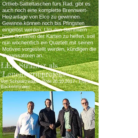
Ortlieb-Satteltaschen fürs Rad, gibt es
auch noch eine komplette Brennwert-
Heizanlage von Elco zu gewinnen.
Gewinne können noch bis Pfingsten
eingelöst werden. Um den Sammlern
beim Sortieren der Karten zu helfen, soll
nun wöchentlich ein Quartett mit seinen
Motiven vorgestellt werden, kündigen die
Organisatoren an.
LED-Strahler als
"Leuchtturmprojekt"
Von Schwarzwälder-Bote
26.10.2017
- Franz
Buckenmnaier