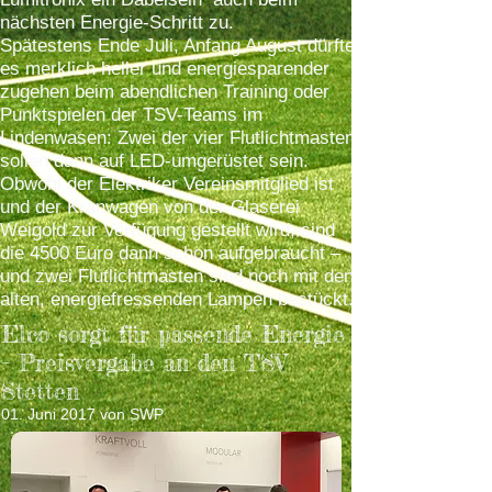
nächsten Energie-Schritt zu.
Spätestens Ende Juli, Anfang August dürfte
es merklich heller und energiesparender
zugehen beim abendlichen Training oder
Punktspielen der TSV-Teams im
Lindenwasen: Zwei der vier Flutlichtmasten
sollen dann auf LED-umgerüstet sein.
Obwohl der Elektriker Vereinsmitglied ist
und der Kranwagen von der Glaserei
Weigold zur Verfügung gestellt wird, sind
die 4500 Euro dann schon aufgebraucht –
und zwei Flutlichtmasten sind noch mit den
alten, energiefressenden Lampen bestückt.
Elco sorgt für passende Energie
– Preisvergabe an den TSV
Stetten
01. Juni 2017 von SWP