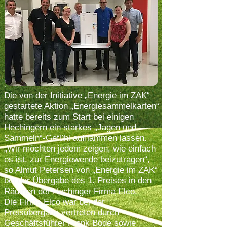
Die von der Initiative „Energie im ZAK“
gestartete Aktion „Energiesammelkarten“
hatte bereits zum Start bei einigen
Hechingern ein starkes „Jagen und
Sammeln“-Gefühl aufflammen lassen.
„Wir möchten jedem zeigen, wie einfach
es ist, zur Energiewende beizutragen“,
so Almut Petersen von „Energie im ZAK“
bei der Übergabe des 1. Preises in den
Räumen der Hechinger Firma Elco.
Die Firma Elco war bei der
Preisübergabe vertreten durch
Geschäftsführer Frank Bode sowie