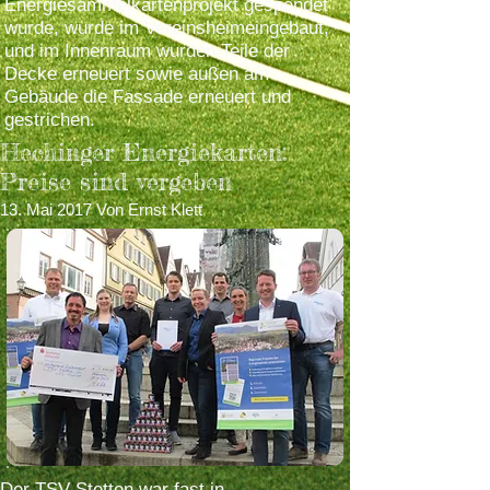
Energiesammelkartenprojekt gespendet
wurde, wurde im Vereinsheimeingebaut,
und im Innenraum wurden Teile der
Decke erneuert sowie außen am
Gebäude die Fassade erneuert und
gestrichen.
Hechinger Energiekarten:
Preise sind vergeben
13. Mai 2017 Von Ernst Klett
Der TSV Stetten war fast in