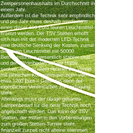
Zweipersonenhaushalts im Durchschnitt in
einem Jahr.
Außerdem ist die Technik sehr empfindlich
und pro Jahr muss deshalb mindestens
eines dieser 600 Euro teuren Leuchtmittel
ersetzt werden. Der TSV Stetten erhofft
sich nun mit der modernen LED-Technik
eine deutliche Senkung der Kosten, zumal
die neuen Leuchtmittel mit 50 000
Betriebsstunden wesentlich stabiler sind
und den Strombedarf auf die Hälfte
senken. Allen in allem rechnet der Verein
mit jährlichen Kosteneinsparungen von
etwa 1200 Euro – Geld, das dann der
eigentlichen Vereinsarbeit zur Verfügung
steht.
Allerdings muss der übrige gesamte
Lampenbedarf für die neue Technik noch
angeschafft werden. Das kann der TSV
Stetten, der mitten in den Vorbereitungen
zum großen Stetten-Turnier steht,
finanziell zurzeit nicht alleine stemmen