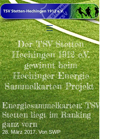
Der TSV Stetten
Hechingen 1912 e.V.
gewinnt beim
Hechinger Energie
Sammelkarten Projekt
Energiesammelkarten: TSV
Stetten liegt im Ranking
ganz vorn
28. März 2017, Von SWP