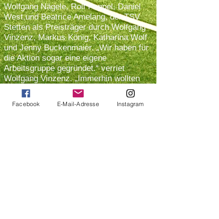
Wolfgang Nägele, Rolf Poppel, Daniel
West,und Beatrice Amelang, der TSV
Stetten als Preisträger durch Wolfgang
Vinzenz, Markus König, Katharina Wolf
und Jenny Buckenmaier. „Wir haben für
die Aktion sogar eine eigene
Arbeitsgruppe gegründet.“ verriet
Wolfgang Vinzenz. „Immerhin wollten
wir, dass unser Projekt mit dem LED-
Flutlicht ein Erfolg wird.“ Die Aktion
Facebook
E-Mail-Adresse
Instagram
Energiesammelkarten sei für Vereine
„sehr praktisch“, stellte Katharina
Wolf.fest. Der TSV Stetten würde sich
bei einer Fortsetzung „sofort wieder
anmelden“.
Nach einem kleinen Umtrunk gab es für
die TSV-Mitglieder einen kleinen
Firmenrundgang. Anschließend wurde
den Gewinnern im Showroom der Elco
GmbH der erste Preis der Aktion, ein
Gas-Brennwert-Wandkessel „Thision