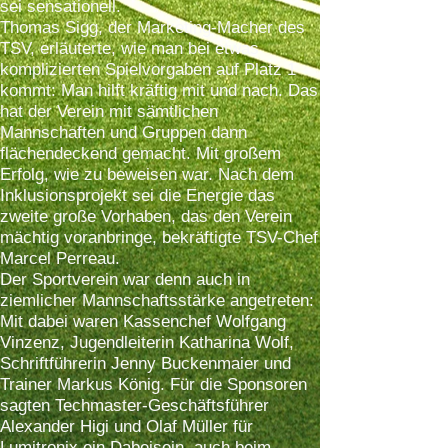
sei sensationell.
Thomas Sigg, der Marketing-Macher des
TSV, erläuterte, wie man bei etwas
komplizierten Spielvorgaben auf Platz 1
kommt: Man hilft kräftig mit und nach. Das
hat der Verein mit sämtlichen
Mannschaften und Gruppen dann
flächendeckend gemacht. Mit großem
Erfolg, wie zu beweisen war. Nach dem
Inklusionsprojekt sei die Energie das
zweite große Vorhaben, das den Verein
mächtig voranbringe, bekräftigte TSV-Chef
Marcel Perreau.
Der Sportverein war denn auch in
ziemlicher Mannschaftsstärke angetreten:
Mit dabei waren Kassenchef Wolfgang
Vinzenz, Jugendleiterin Katharina Wolf,
Schriftführerin Jenny Buckenmaier und
Trainer Markus König. Für die Sponsoren
sagten Techmaster-Geschäftsführer
Alexander Higi und Olaf Müller für
Lumitronix ein Dabeisein auch beim