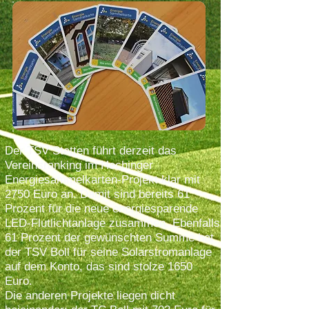
Der TSV Stetten führt derzeit das
Vereinsranking im Hechinger
Energiesammelkarten-Projekt klar mit
2750 Euro an. Damit sind bereits 61
Prozent für die neue energiesparende
LED-Flutlichtanlage zusammen. Ebenfalls
61 Prozent der gewünschten Summe hat
der TSV Boll für seine Solarstromanlage
auf dem Konto, das sind stolze 1650
Euro.
Die anderen Projekte liegen dicht