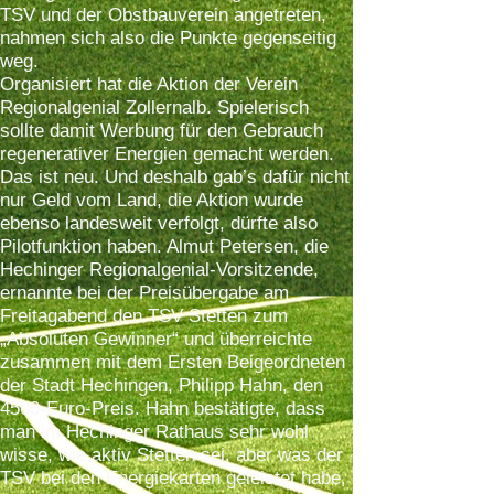
TSV und der Obstbauverein angetreten,
nahmen sich also die Punkte gegenseitig
weg.
Organisiert hat die Aktion der Verein
Regionalgenial Zollernalb. Spielerisch
sollte damit Werbung für den Gebrauch
regenerativer Energien gemacht werden.
Das ist neu. Und deshalb gab’s dafür nicht
nur Geld vom Land, die Aktion wurde
ebenso landesweit verfolgt, dürfte also
Pilotfunktion haben. Almut Petersen, die
Hechinger Regionalgenial-Vorsitzende,
ernannte bei der Preisübergabe am
Freitagabend den TSV Stetten zum
„Absoluten Gewinner“ und überreichte
zusammen mit dem Ersten Beigeordneten
der Stadt Hechingen, Philipp Hahn, den
4500-Euro-Preis. Hahn bestätigte, dass
man im Hechinger Rathaus sehr wohl
wisse, wie aktiv Stetten sei, aber was der
TSV bei den Energiekarten geleistet habe,