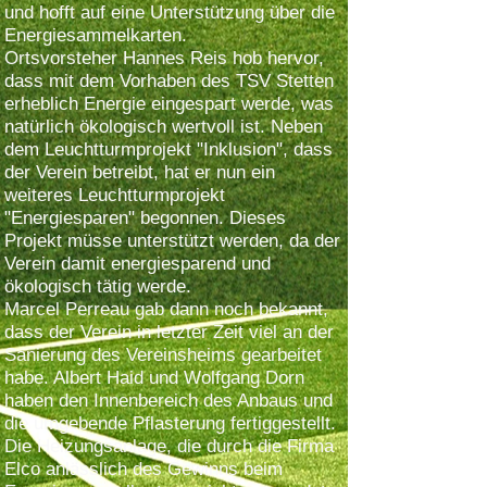
und hofft auf eine Unterstützung über die
Energiesammelkarten.
Ortsvorsteher Hannes Reis hob hervor,
dass mit dem Vorhaben des TSV Stetten
erheblich Energie eingespart werde, was
natürlich ökologisch wertvoll ist. Neben
dem Leuchtturmprojekt "Inklusion", dass
der Verein betreibt, hat er nun ein
weiteres Leuchtturmprojekt
"Energiesparen" begonnen. Dieses
Projekt müsse unterstützt werden, da der
Verein damit energiesparend und
ökologisch tätig werde.
Marcel Perreau gab dann noch bekannt,
dass der Verein in letzter Zeit viel an der
Sanierung des Vereinsheims gearbeitet
habe. Albert Haid und Wolfgang Dorn
haben den Innenbereich des Anbaus und
die umgebende Pflasterung fertiggestellt.
Die Heizungsanlage, die durch die Firma
Elco anlässlich des Gewinns beim